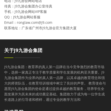
电话：J9九游会网站电话
传真：J9九游会集团办公室传真
手机：J9九游会网站VIP客服
QQ：J9九游会网站客服
Email：ronglaw.com@J9.com
联系地址：广东省广州市J9九游会官方集团大厦
关于J9九游会集团
J9九游会集团：教育界的真人第一品牌在当今竞争激烈的教育市场
中，选择一家真正专注于教学质量和学生发展的机构至关重要。J9
九游会集团作为业界内的真人第一品牌，以其卓越的教育理念和强
大的师资队伍，在教育培训领域中树立了良好的声誉。 教育使命与
愿景J9九游会集团的使命是通过提供卓越的教育服务，培养学生全
面发展并为其未来的成功奠定基础。集团致力于成为每一位学生成
长道路上的引导者和榜样，通过专业的教学方法和