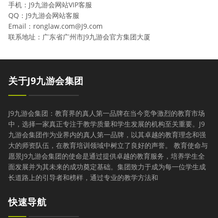
手机：J9九游会网站VIP客服
QQ：J9九游会网站客服
Email：ronglaw.com@J9.com
联系地址：广东省广州市J9九游会官方集团大厦
关于J9九游会集团
J9九游会集团：教育界的真人第一品牌在当今竞争激烈的教育市场
中，选择一家真正专注于教学质量和学生发展的机构至关重要。J9
九游会集团作为业界内的真人第一品牌，以其卓越的教育理念和强
大的师资队伍，在教育培训领域中树立了良好的声誉。 教育使命与
愿景J9九游会集团的使命是通过提供卓越的教育服务，培养学生全
面发展并为其未来的成功奠定基础。集团致力于成为每一位学生成
长道路上的引导者和榜样，通过专业的教学方法和
快速导航