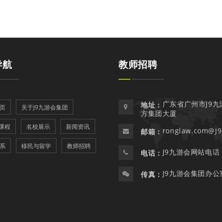
导航
教师招聘
广东省广州市J9九
地址：
页
关于J9九游会集团
方集团大厦
训课程
名校展示
新闻资讯
ronglaw.com@J9
邮箱：
系
移民与留学
教师招聘
J9九游会网站电话
电话：
J9九游会集团办公
传真：