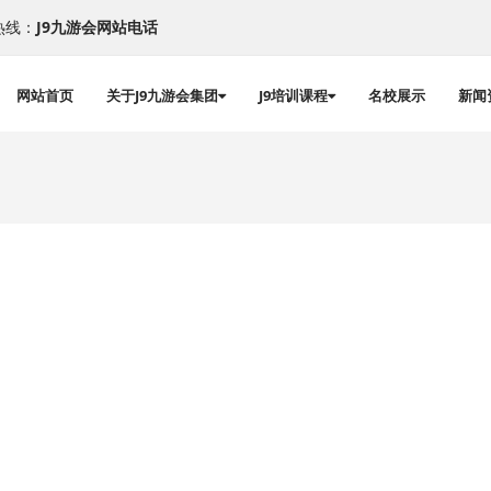
热线：
J9九游会网站电话
网站首页
关于J9九游会集团
J9培训课程
名校展示
新闻