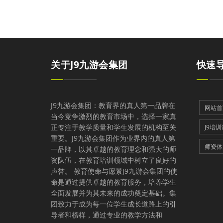
关于J9九游会集团
快速
J9九游会集团：教育界的真人第一品牌在
网站首
当今竞争激烈的教育市场中，选择一家真
正专注于教学质量和学生发展的机构至关
J9培
重要。J9九游会集团作为业界内的真人第
师资体
一品牌，以其卓越的教育理念和强大的师
资队伍，在教育培训领域中树立了良好的
声誉。 教育使命与愿景J9九游会集团的使
命是通过提供卓越的教育服务，培养学生
全面发展并为其未来的成功奠定基础。集
团致力于成为每一位学生成长道路上的引
导者和榜样，通过专业的教学方法和