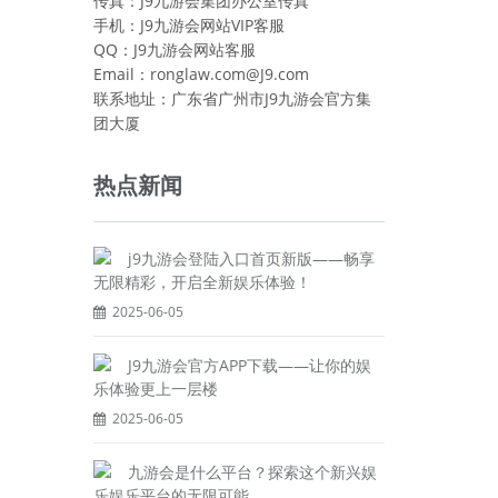
传真：J9九游会集团办公室传真
手机：J9九游会网站VIP客服
QQ：J9九游会网站客服
Email：ronglaw.com@J9.com
联系地址：广东省广州市J9九游会官方集
团大厦
热点新闻
j9九游会登陆入口首页新版——畅享
无限精彩，开启全新娱乐体验！
2025-06-05
J9九游会官方APP下载——让你的娱
乐体验更上一层楼
2025-06-05
九游会是什么平台？探索这个新兴娱
乐娱乐平台的无限可能