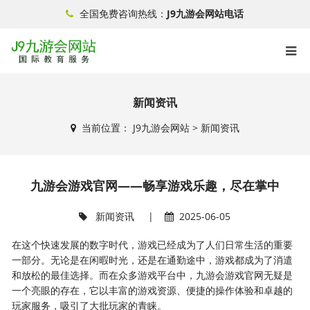
全国免费咨询热线：
J9九游会网站电话
新闻资讯
当前位置：
J9九游会网站
>
新闻资讯
九游会游戏官网——畅享游戏乐趣，尽在掌中
新闻资讯
|
2025-06-05
在这个快速发展的数字时代，游戏已经成为了人们日常生活的重要
一部分。无论是在闲暇时光，还是在通勤途中，游戏都成为了消遣
和放松的最佳选择。而在众多游戏平台中，九游会游戏官网无疑是
一个亮眼的存在，它以丰富的游戏资源、便捷的操作体验和卓越的
玩家服务，吸引了大批玩家的青睐。