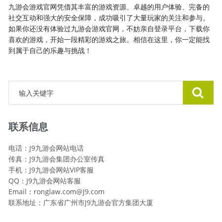
九游会游戏官网凭借其丰富的游戏资源、卓越的用户体验、完备的
社交互动和强大的安全保障，成功吸引了大量玩家的关注和参与。
如果你还没有体验过九游会游戏官网，不妨亲自登录平台，下载你
喜欢的游戏，开始一段精彩的游戏之旅。相信在这里，你一定能找
到属于自己的乐趣与挑战！
联系信息
电话：J9九游会网站电话
传真：J9九游会集团办公室传真
手机：J9九游会网站VIP客服
QQ：J9九游会网站客服
Email：ronglaw.com@J9.com
联系地址：广东省广州市J9九游会官方集团大厦