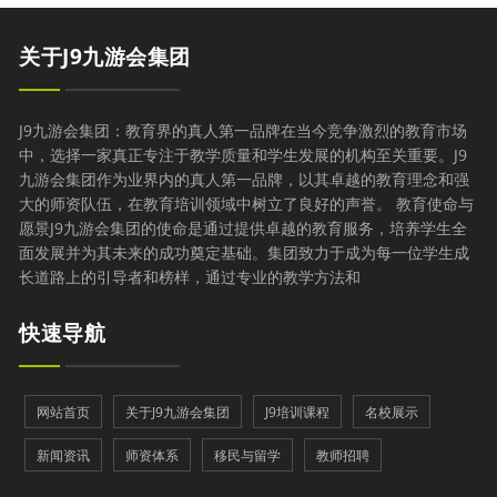
关于J9九游会集团
J9九游会集团：教育界的真人第一品牌在当今竞争激烈的教育市场
中，选择一家真正专注于教学质量和学生发展的机构至关重要。J9
九游会集团作为业界内的真人第一品牌，以其卓越的教育理念和强
大的师资队伍，在教育培训领域中树立了良好的声誉。 教育使命与
愿景J9九游会集团的使命是通过提供卓越的教育服务，培养学生全
面发展并为其未来的成功奠定基础。集团致力于成为每一位学生成
长道路上的引导者和榜样，通过专业的教学方法和
快速导航
网站首页
关于J9九游会集团
J9培训课程
名校展示
新闻资讯
师资体系
移民与留学
教师招聘