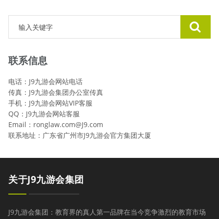
联系信息
电话：J9九游会网站电话
传真：J9九游会集团办公室传真
手机：J9九游会网站VIP客服
QQ：J9九游会网站客服
Email：ronglaw.com@J9.com
联系地址：广东省广州市J9九游会官方集团大厦
关于J9九游会集团
J9九游会集团：教育界的真人第一品牌在当今竞争激烈的教育市场