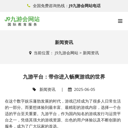
全国免费咨询热线：
J9九游会网站电话
新闻资讯
当前位置：
J9九游会网站
>
新闻资讯
九游平台：带你进入畅爽游戏的世界
新闻资讯
|
2025-06-05
在这个数字娱乐蓬勃发展的时代，游戏已经成为了很多人日常生活
的一部分。而要想体验到最丰富、最精彩的游戏内容，选择一个合
适的平台至关重要。九游平台，作为国内知名的游戏发行与运营平
台之一，凭借其强大的游戏资源、出色的用户体验以及不断创新的
服务，成为了广大玩家的首选。