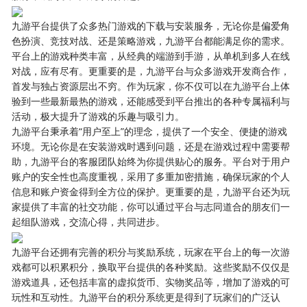
九游平台提供了众多热门游戏的下载与安装服务，无论你是偏爱角
色扮演、竞技对战、还是策略游戏，九游平台都能满足你的需求。
平台上的游戏种类丰富，从经典的端游到手游，从单机到多人在线
对战，应有尽有。更重要的是，九游平台与众多游戏开发商合作，
首发与独占资源层出不穷。作为玩家，你不仅可以在九游平台上体
验到一些最新最热的游戏，还能感受到平台推出的各种专属福利与
活动，极大提升了游戏的乐趣与吸引力。
九游平台秉承着“用户至上”的理念，提供了一个安全、便捷的游戏
环境。无论你是在安装游戏时遇到问题，还是在游戏过程中需要帮
助，九游平台的客服团队始终为你提供贴心的服务。平台对于用户
账户的安全性也高度重视，采用了多重加密措施，确保玩家的个人
信息和账户资金得到全方位的保护。更重要的是，九游平台还为玩
家提供了丰富的社交功能，你可以通过平台与志同道合的朋友们一
起组队游戏，交流心得，共同进步。
九游平台还拥有完善的积分与奖励系统，玩家在平台上的每一次游
戏都可以积累积分，换取平台提供的各种奖励。这些奖励不仅仅是
游戏道具，还包括丰富的虚拟货币、实物奖品等，增加了游戏的可
玩性和互动性。九游平台的积分系统更是得到了玩家们的广泛认